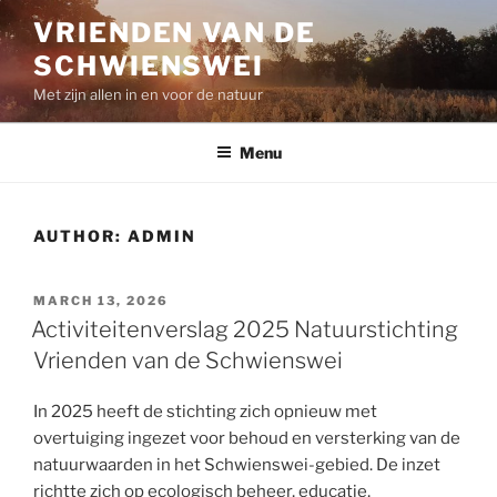
Skip
VRIENDEN VAN DE
to
SCHWIENSWEI
content
Met zijn allen in en voor de natuur
Menu
AUTHOR:
ADMIN
POSTED
MARCH 13, 2026
ON
Activiteitenverslag 2025 Natuurstichting
Vrienden van de Schwienswei
In 2025 heeft de stichting zich opnieuw met
overtuiging ingezet voor behoud en versterking van de
natuurwaarden in het Schwienswei-gebied. De inzet
richtte zich op ecologisch beheer, educatie,