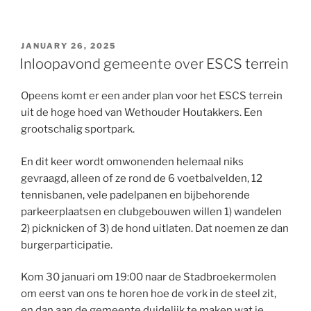
POSTED
JANUARY 26, 2025
ON
Inloopavond gemeente over ESCS terrein
Opeens komt er een ander plan voor het ESCS terrein
uit de hoge hoed van Wethouder Houtakkers. Een
grootschalig sportpark.
En dit keer wordt omwonenden helemaal niks
gevraagd, alleen of ze rond de 6 voetbalvelden, 12
tennisbanen, vele padelpanen en bijbehorende
parkeerplaatsen en clubgebouwen willen 1) wandelen
2) picknicken of 3) de hond uitlaten. Dat noemen ze dan
burgerparticipatie.
Kom 30 januari om 19:00 naar de Stadbroekermolen
om eerst van ons te horen hoe de vork in de steel zit,
en dan aan de gemeente duidelijk te maken wat je