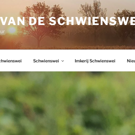
 VAN DE SCHWIENSWE
uur
chwienswei
Schwienswei
Imkerij Schwienswei
Nie