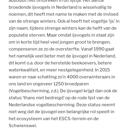
absoluut niet ontbreken in dit lijstje. Het aantal
broedende ijsvogels in Nederland is wisselvallig te
noemen, dit heeft met name te maken met de invloed
van de strenge winters. Ook al heeft het vogeltje ‘ijs’ in
zijn naam, tijdens strenge winters kan de helft van de
populatie sterven. Maar omdat ijsvogels in staat zijn
om in korte tijd heel veel jongen groot te brengen,
compenseren ze zo de oversterfte. Vanaf 1990 gaat
het namelijk veel beter met de ijsvogel in Nederland,
dit komt o.a. door de herstelde beekoevers, betere
waterkwaliteit, en meer nestgelegenheid. In 2015
waren er naar schatting zo’n 4000 overwinteraars in
ons land en ongeveer 1250 broedparen
(Vogelbescherming, z.d.). De ijsvogel krijgt dan ook de
status ‘thans niet bedreigd’ op de rode lijst van de
Nederlandse vogelbescherming. Deze status neemt
niet weg dat de ijsvogel een belangrijke rol speelt in
het ecosysteem van het ESCS-terrein en de
Schwienswei.