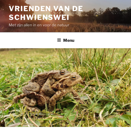
Skip
VRIENDEN VAN DE
to
SCHWIENSWEI
content
Met zijn allen in en voor de natuur
Menu