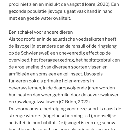
prooi niet zien en mislukt de vangst (Hoare, 2020). Een
gezonde populatie ijsvogels gaat vaak hand in hand
met een goede waterkwaliteit.
Een schakel voor andere dieren
Als top roofdier in de aquatische voedselketen heeft
de ijsvogel (niet anders dan de ransuil of de ringslang
op de Schwienswei) een onevenredig effect op de
overvloed, het foerageergedrag, het habitatgebruik en
de groeisnelheid van diversen soorten vissen en
amfibieën en soms een enkel insect. IJsvogels
fungeren ook als primaire holengravers in
oeversystemen, in de daaropvolgende jaren worden
hun nesten dan weer gebruikt door de oeverzwaluwen
en ruwvleugelzwaluwen (O’ Brien, 2022).
De voornaamste bedreiging voor deze soort is naast de
strenge winters (Vogelbescherming, z.d.), menselijke
activiteit in hun habitat. De ijsvogel is een erg schuw
beestje en de komst van een vakantiepark kan grote