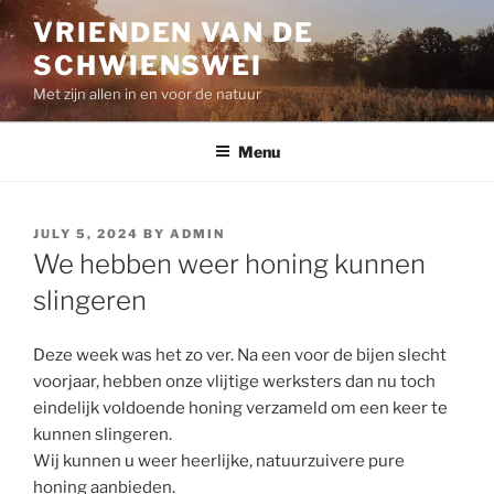
Skip
VRIENDEN VAN DE
to
SCHWIENSWEI
content
Met zijn allen in en voor de natuur
Menu
POSTED
JULY 5, 2024
BY
ADMIN
ON
We hebben weer honing kunnen
slingeren
Deze week was het zo ver. Na een voor de bijen slecht
voorjaar, hebben onze vlijtige werksters dan nu toch
eindelijk voldoende honing verzameld om een keer te
kunnen slingeren.
Wij kunnen u weer heerlijke, natuurzuivere pure
honing aanbieden.