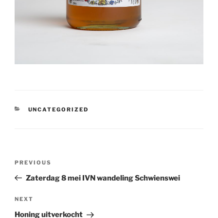
CATEGORIES
UNCATEGORIZED
Post
Previous
PREVIOUS
navigation
Post
Zaterdag 8 mei IVN wandeling Schwienswei
Next
NEXT
Post
Honing uitverkocht