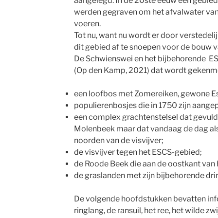
aangelegd. In de 20ste eeuw een gebied
werden gegraven om het afvalwater van 
voeren.
Tot nu, want nu wordt er door verstedel
dit gebied af te snoepen voor de bouw v
De Schwienswei en het bijbehorende ESC
(Op den Kamp, 2021) dat wordt gekenme
een loofbos met Zomereiken, gewone E
populierenbosjes die in 1750 zijn aangep
een complex grachtenstelsel dat gevuld
Molenbeek maar dat vandaag de dag als
noorden van de visvijver;
de visvijver tegen het ESCS-gebied;
de Roode Beek die aan de oostkant van 
de graslanden met zijn bijbehorende dri
De volgende hoofdstukken bevatten info
ringlang, de ransuil, het ree, het wilde zwi