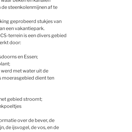
 waar beken en kanalen
de steenkolenmijnen af te
ijking geprobeerd stukjes van
an een vakantiepark.
S-terrein is een divers gebied
rkt door:
sdoorns en Essen;
lant;
 werd met water uit de
 moerasgebied dient ten
het gebied stroomt;
nkpoeltjes
rmatie over de bever, de
jn, de ijsvogel, de vos, en de