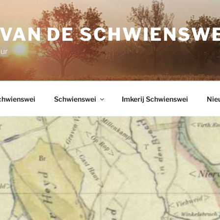
 VAN DE SCHWIENSWE
uur
chwienswei
Schwienswei
Imkerij Schwienswei
Nie