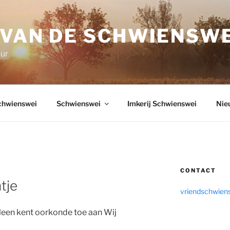
 VAN DE SCHWIENSWE
uur
chwienswei
Schwienswei
Imkerij Schwienswei
Nie
CONTACT
tje
vriendschwien
leen kent oorkonde toe aan Wij