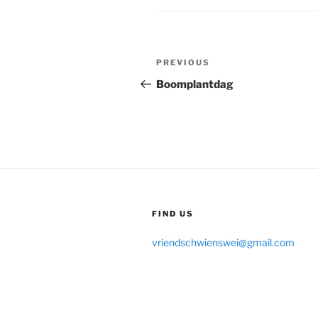
Post
Previous
PREVIOUS
navigation
Post
Boomplantdag
FIND US
vriendschwienswei@gmail.com