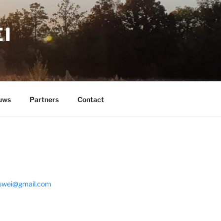
I
uws
Partners
Contact
swei@gmail.com