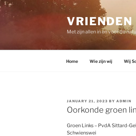
Skip
to
VRIENDEN
content
Met zijn allen in en voor de nat
Home
Wie zijn wij
Wij S
POSTED
JANUARY 21, 2023
BY
ADMIN
ON
Oorkonde groen lin
Groen Links – PvdA Sittard-Ge
Schwienswei