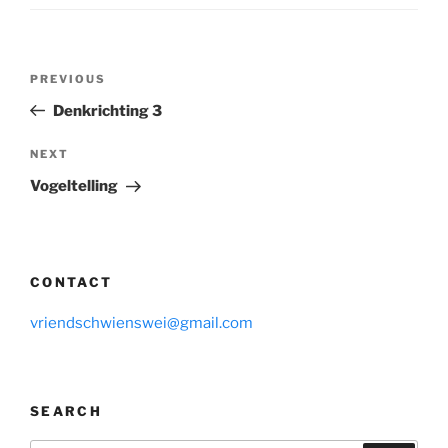
Post
Previous
PREVIOUS
navigation
Post
Denkrichting 3
Next
NEXT
Post
Vogeltelling
CONTACT
vriendschwienswei@gmail.com
SEARCH