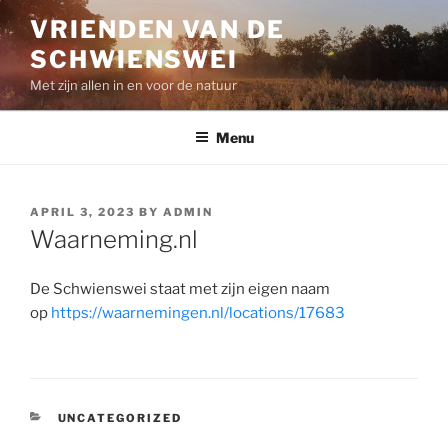
Skip
VRIENDEN VAN DE
to
SCHWIENSWEI
content
Met zijn allen in en voor de natuur
Menu
POSTED
APRIL 3, 2023
BY
ADMIN
ON
Waarneming.nl
De Schwienswei staat met zijn eigen naam
op
https://waarnemingen.nl/locations/17683
CATEGORIES
UNCATEGORIZED